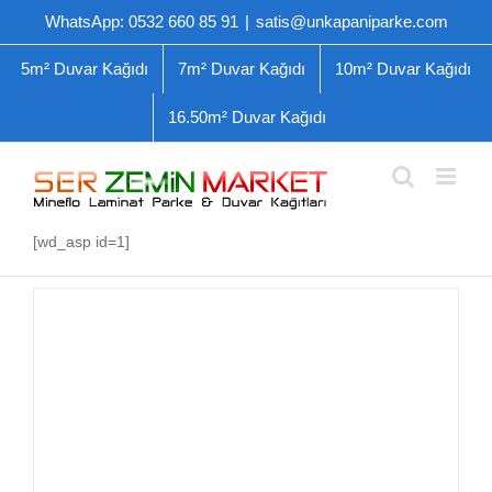
Skip
WhatsApp: 0532 660 85 91
|
satis@unkapaniparke.com
to
content
5m² Duvar Kağıdı
7m² Duvar Kağıdı
10m² Duvar Kağıdı
16.50m² Duvar Kağıdı
[wd_asp id=1]