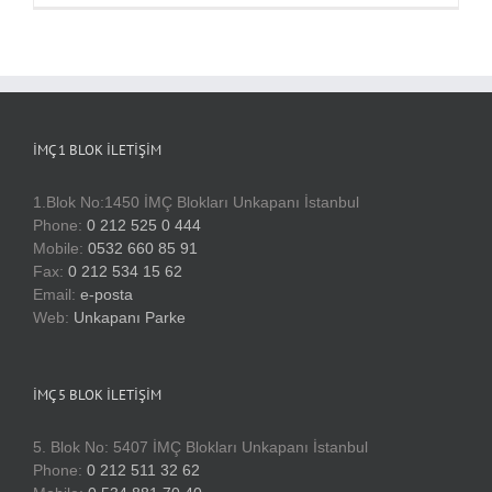
İMÇ 1 BLOK İLETIŞIM
1.Blok No:1450 İMÇ Blokları Unkapanı İstanbul
Phone:
0 212 525 0 444
Mobile:
0532 660 85 91
Fax:
0 212 534 15 62
Email:
e-posta
Web:
Unkapanı Parke
İMÇ 5 BLOK İLETIŞIM
5. Blok No: 5407 İMÇ Blokları Unkapanı İstanbul
Phone:
0 212 511 32 62