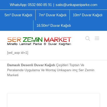
Skip
WhatsApp: 0532 660 85 91
|
satis@unkapaniparke.com
to
content
5m² Duvar Kağıdı
7m² Duvar Kağıdı
10m² Duvar Kağıdı
16.50m² Duvar Kağıdı
[wd_asp id=1]
Damask Desenli Duvar Kağıdı
Çeşitleri Toptan Ve
Perakende Uygulama Ve Montaj Unkapanı imç Ser Zemin
Marketi