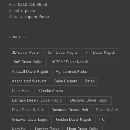
Fax:
0212 616 66 56
Email:
e-posta
Web:
Unkapanı Parke
ETIKETLER
3D Duvar Posteri
5m² Duvar Kağıdı
7m² Duvar Kağıdı
10m² Duvar Kağıdı
16.50m² Duvar Kağıdı
Adawall Duvar Kağıdı
Agt Laminat Parke
Associated Weavers
Balta Carpets
Betap
Cami Halısı
Condor Arpets
Damask Desenli Duvar Kağıdı
Decowall Duvar Kağıdı
Duka Duvar Kağıdı
Duvardan Duvara Halı
Duvar Kağıdı
Gmzwall duvar kağıdı
Golden Duvar Kağıdı
ITC
Karo Halı
Laminat Parke
Livart Duvar Kağıdı