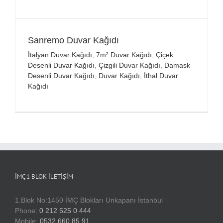
Sanremo Duvar Kağıdı
İtalyan Duvar Kağıdı
,
7m² Duvar Kağıdı
,
Çiçek
Desenli Duvar Kağıdı
,
Çizgili Duvar Kağıdı
,
Damask
Desenli Duvar Kağıdı
,
Duvar Kağıdı
,
İthal Duvar
Kağıdı
İMÇ 1 BLOK İLETIŞIM
1.Blok No:1450 İMÇ Blokları Unkapanı İstanbul
Phone:
0 212 525 0 444
Mobile:
0532 660 85 91