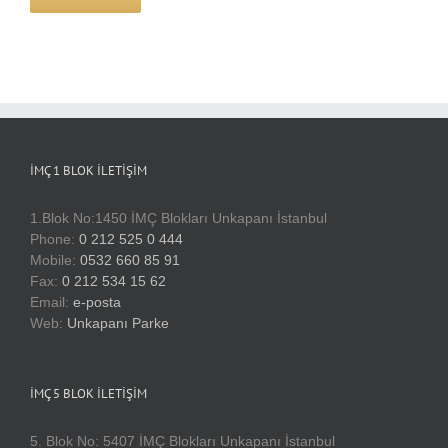
İMÇ 1 BLOK İLETIŞIM
1.Blok No:1450 İMÇ Blokları Unkapanı İstanbul
Phone:
0 212 525 0 444
Mobile:
0532 660 85 91
Fax:
0 212 534 15 62
Email:
e-posta
Web:
Unkapanı Parke
İMÇ 5 BLOK İLETIŞIM
5. Blok No: 5407 İMÇ Blokları Unkapanı İstanbul