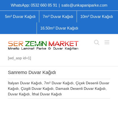
Skip
WhatsApp: 0532 660 85 91
|
satis@unkapaniparke.com
to
content
5m² Duvar Kağıdı
7m² Duvar Kağıdı
10m² Duvar Kağıdı
16.50m² Duvar Kağıdı
[wd_asp id=1]
Sanremo Duvar Kağıdı
İtalyan Duvar Kağıdı
,
7m² Duvar Kağıdı
,
Çiçek Desenli Duvar
Kağıdı
,
Çizgili Duvar Kağıdı
,
Damask Desenli Duvar Kağıdı
,
Duvar Kağıdı
,
İthal Duvar Kağıdı