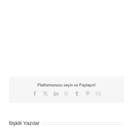
Platformunuzu seçin ve Paylaşın!
Facebook
X
LinkedIn
WhatsApp
Tumblr
Pinterest
E-
posta
İlişkili Yazılar