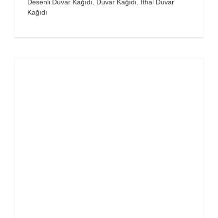
Desenli Duvar Kağıdı
,
Duvar Kağıdı
,
İthal Duvar
Kağıdı