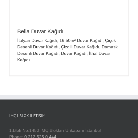
Bella Duvar Kağıdı
İtalyan Duvar Kağıdı
,
16.50m² Duvar Kağıdı
,
Çiçek
Desenli Duvar Kağıdı
,
Çizgili Duvar Kağıdı
,
Damask
Desenli Duvar Kağıdı
,
Duvar Kağıdı
,
İthal Duvar
Kağıdı
İMÇ 1 BLOK İLETIŞIM
1.Blok No:1450 İMÇ Blokları Unkapanı İstanbul
Phone:
0 212 525 0 444