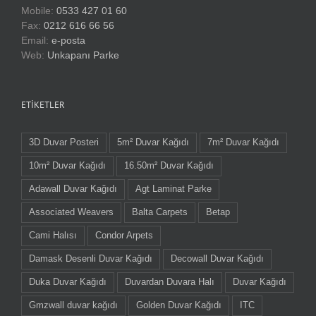
Mobile:
0533 427 01 60
Fax:
0212 616 66 56
Email:
e-posta
Web:
Unkapanı Parke
ETIKETLER
3D Duvar Posteri
5m² Duvar Kağıdı
7m² Duvar Kağıdı
10m² Duvar Kağıdı
16.50m² Duvar Kağıdı
Adawall Duvar Kağıdı
Agt Laminat Parke
Associated Weavers
Balta Carpets
Betap
Cami Halısı
Condor Arpets
Damask Desenli Duvar Kağıdı
Decowall Duvar Kağıdı
Duka Duvar Kağıdı
Duvardan Duvara Halı
Duvar Kağıdı
Gmzwall duvar kağıdı
Golden Duvar Kağıdı
ITC