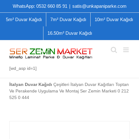
Skip
WhatsApp: 0532 660 85 91
|
satis@unkapaniparke.com
to
content
5m² Duvar Kağıdı
7m² Duvar Kağıdı
10m² Duvar Kağıdı
16.50m² Duvar Kağıdı
[wd_asp id=1]
İtalyan Duvar Kağıdı
Çeşitleri İtalyan Duvar Kağıtları Toptan
Ve Perakende Uygulama Ve Montaj Ser Zemin Marketi 0 212
525 0 444