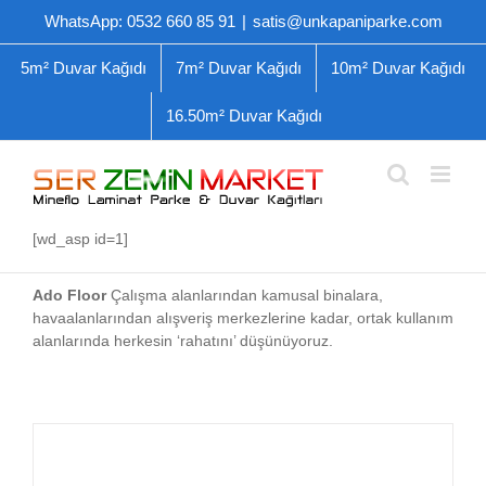
Skip
WhatsApp: 0532 660 85 91
|
satis@unkapaniparke.com
to
content
5m² Duvar Kağıdı
7m² Duvar Kağıdı
10m² Duvar Kağıdı
16.50m² Duvar Kağıdı
[wd_asp id=1]
Ado Floor
Çalışma alanlarından kamusal binalara,
havaalanlarından alışveriş merkezlerine kadar, ortak kullanım
alanlarında herkesin ‘rahatını’ düşünüyoruz.