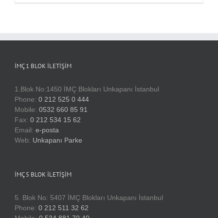
İMÇ 1 BLOK İLETIŞIM
1.Blok No:1450 İMÇ Blokları Unkapanı İstanbul
Phone:
0 212 525 0 444
Mobile:
0532 660 85 91
Fax:
0 212 534 15 62
Email:
e-posta
Web:
Unkapanı Parke
İMÇ 5 BLOK İLETIŞIM
5. Blok No: 5407 İMÇ Blokları Unkapanı İstanbul
Phone:
0 212 511 32 62