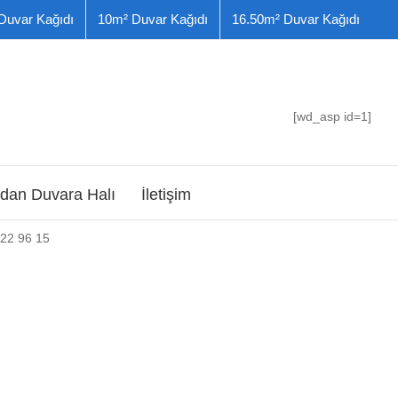
Duvar Kağıdı
10m² Duvar Kağıdı
16.50m² Duvar Kağıdı
[wd_asp id=1]
dan Duvara Halı
İletişim
522 96 15