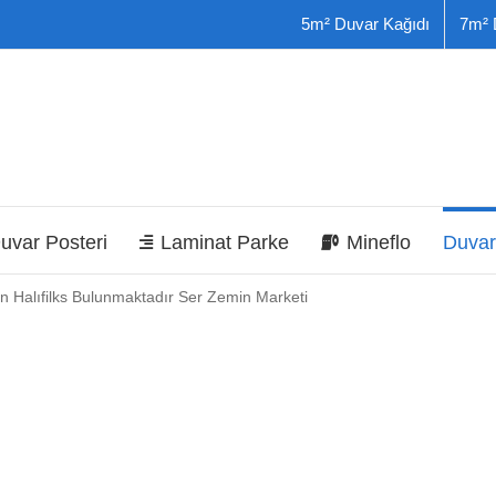
5m² Duvar Kağıdı
7m² 
uvar Posteri
Laminat Parke
Mineflo
Duvar
lın Halıfilks Bulunmaktadır Ser Zemin Marketi