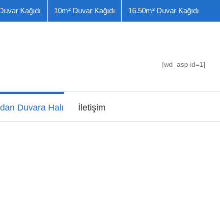
Duvar Kağıdı
10m² Duvar Kağıdı
16.50m² Duvar Kağıdı
[wd_asp id=1]
dan Duvara Halı
İletişim