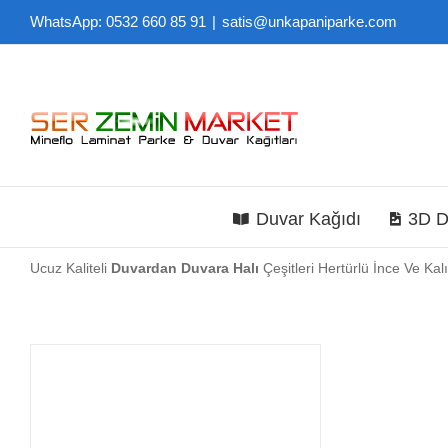
Skip
WhatsApp: 0532 660 85 91
|
satis@unkapaniparke.com
to
content
Duvar Kağıdı
3D D
Ucuz Kaliteli
Duvardan Duvara Halı
Çeşitleri Hertürlü İnce Ve Ka