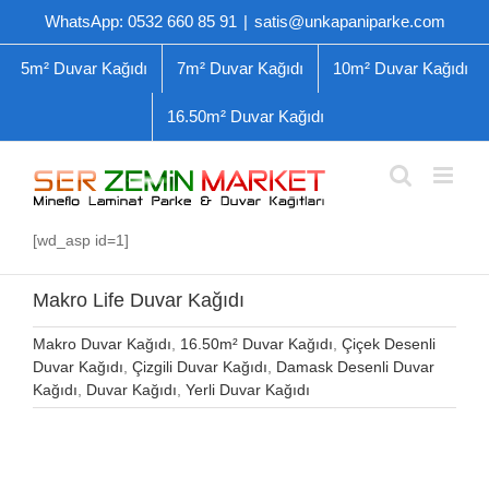
Skip
WhatsApp: 0532 660 85 91
|
satis@unkapaniparke.com
to
content
5m² Duvar Kağıdı
7m² Duvar Kağıdı
10m² Duvar Kağıdı
16.50m² Duvar Kağıdı
[wd_asp id=1]
Makro Life Duvar Kağıdı
Makro Duvar Kağıdı
,
16.50m² Duvar Kağıdı
,
Çiçek Desenli
Duvar Kağıdı
,
Çizgili Duvar Kağıdı
,
Damask Desenli Duvar
Kağıdı
,
Duvar Kağıdı
,
Yerli Duvar Kağıdı