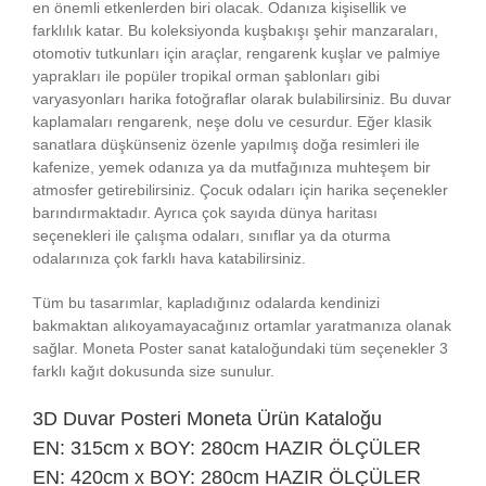
en önemli etkenlerden biri olacak. Odanıza kişisellik ve
farklılık katar. Bu koleksiyonda kuşbakışı şehir manzaraları,
otomotiv tutkunları için araçlar, rengarenk kuşlar ve palmiye
yaprakları ile popüler tropikal orman şablonları gibi
varyasyonları harika fotoğraflar olarak bulabilirsiniz. Bu duvar
kaplamaları rengarenk, neşe dolu ve cesurdur. Eğer klasik
sanatlara düşkünseniz özenle yapılmış doğa resimleri ile
kafenize, yemek odanıza ya da mutfağınıza muhteşem bir
atmosfer getirebilirsiniz. Çocuk odaları için harika seçenekler
barındırmaktadır. Ayrıca çok sayıda dünya haritası
seçenekleri ile çalışma odaları, sınıflar ya da oturma
odalarınıza çok farklı hava katabilirsiniz.
Tüm bu tasarımlar, kapladığınız odalarda kendinizi
bakmaktan alıkoyamayacağınız ortamlar yaratmanıza olanak
sağlar. Moneta Poster sanat kataloğundaki tüm seçenekler 3
farklı kağıt dokusunda size sunulur.
3D Duvar Posteri
Moneta Ürün Kataloğu
EN: 315cm x BOY: 280cm HAZIR ÖLÇÜLER
EN: 420cm x BOY: 280cm HAZIR ÖLÇÜLER