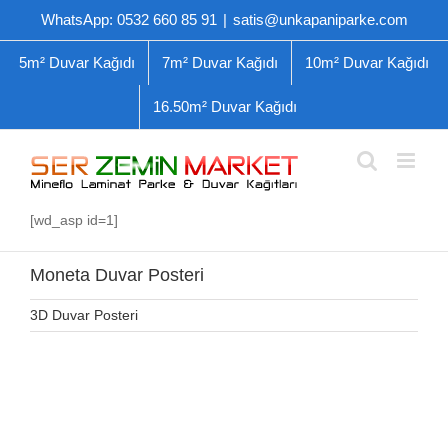
Skip
WhatsApp: 0532 660 85 91
|
satis@unkapaniparke.com
to
content
5m² Duvar Kağıdı
7m² Duvar Kağıdı
10m² Duvar Kağıdı
16.50m² Duvar Kağıdı
[wd_asp id=1]
Moneta Duvar Posteri
3D Duvar Posteri