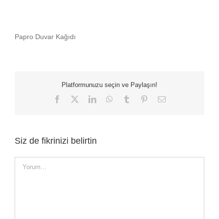
Papro Duvar Kağıdı
Platformunuzu seçin ve Paylaşın!
Facebook
X
LinkedIn
WhatsApp
Tumblr
Pinterest
E-
posta
Siz de fikrinizi belirtin
Yorum