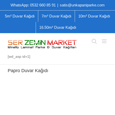
Skip
WhatsApp: 0532 660 85 91
|
satis@unkapaniparke.com
to
content
5m² Duvar Kağıdı
7m² Duvar Kağıdı
10m² Duvar Kağıdı
16.50m² Duvar Kağıdı
[wd_asp id=1]
Papro Duvar Kağıdı