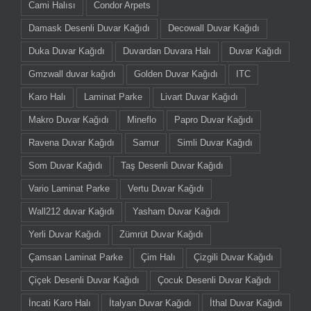
Cami Halısı
Condor Arpets
Damask Desenli Duvar Kağıdı
Decowall Duvar Kağıdı
Duka Duvar Kağıdı
Duvardan Duvara Halı
Duvar Kağıdı
Gmzwall duvar kağıdı
Golden Duvar Kağıdı
ITC
Karo Halı
Laminat Parke
Livart Duvar Kağıdı
Makro Duvar Kağıdı
Mineflo
Papro Duvar Kağıdı
Ravena Duvar Kağıdı
Samur
Simli Duvar Kağıdı
Som Duvar Kağıdı
Taş Desenli Duvar Kağıdı
Vario Laminat Parke
Vertu Duvar Kağıdı
Wall212 duvar Kağıdı
Yasham Duvar Kağıdı
Yerli Duvar Kağıdı
Zümrüt Duvar Kağıdı
Çamsan Laminat Parke
Çim Halı
Çizgili Duvar Kağıdı
Çiçek Desenli Duvar Kağıdı
Çocuk Desenli Duvar Kağıdı
İncati Karo Halı
İtalyan Duvar Kağıdı
İthal Duvar Kağıdı