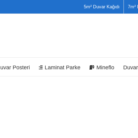
5m² Duvar Kağıdı
7m² 
uvar Posteri
Laminat Parke
Mineflo
Duvar