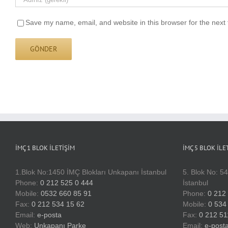
Save my name, email, and website in this browser for the next
İMÇ 1 BLOK İLETIŞIM
İMÇ 5 BLOK İLE
1.Blok No:1450 İMÇ Blokları Unkapanı İstanbul
5. Blok No: 5
Phone:
0 212 525 0 444
İstanbul
Mobile:
0532 660 85 91
Phone:
0 212
Fax:
0 212 534 15 62
Mobile:
0 534
Email:
e-posta
Fax:
0 212 51
Web:
Unkapanı Parke
Email:
e-post