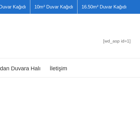
Duvar Kağıdı
10m² Duvar Kağıdı
16.50m² Duvar Kağıdı
[wd_asp id=1]
dan Duvara Halı
İletişim