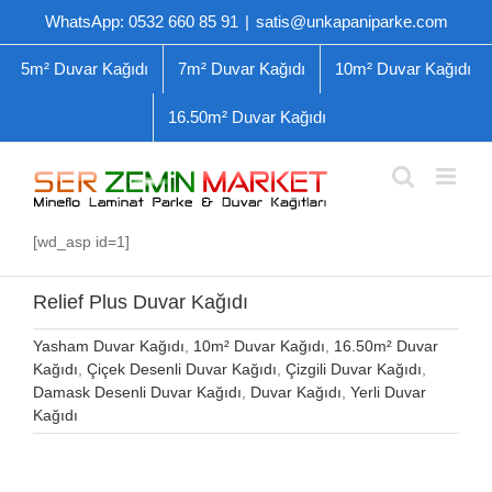
Skip
WhatsApp: 0532 660 85 91
|
satis@unkapaniparke.com
to
content
5m² Duvar Kağıdı
7m² Duvar Kağıdı
10m² Duvar Kağıdı
16.50m² Duvar Kağıdı
[wd_asp id=1]
Relief Plus Duvar Kağıdı
Yasham Duvar Kağıdı
,
10m² Duvar Kağıdı
,
16.50m² Duvar
Kağıdı
,
Çiçek Desenli Duvar Kağıdı
,
Çizgili Duvar Kağıdı
,
Damask Desenli Duvar Kağıdı
,
Duvar Kağıdı
,
Yerli Duvar
Kağıdı